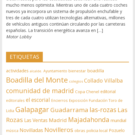
mucho menos optimista. Mientras uno de cada cuatro coches
nuevos ya incorpora un sistema de propulsión enchufable y
tres de cada cuatro utilizan tecnologías alternativas, millones
de vehículos antiguos continúan circulando por las carreteras
españolas. La transición energética avanza en […]
Motor Lobby
ETIQUETAS
actividades
boadilla
bienestar
Ayuntamiento
alcalde.
Boadilla del Monte
Collado Villalba
colegios
comunidad de madrid
editorial
Copa Chenel
el escorial
editoriales
Encierros
Exposición
Fundación Toro de
Galapagar
las-rozas
Guadarrama
Las
Lidia
Rozas
Majadahonda
Madrid
Las Ventas
mundial
Novilleros
Novilladas
Pozuelo
obras
policia local
música