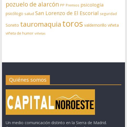
pozuelo de alarcón
psicología
PP
Premios
San Lorenzo de El Escorial
psicólogo
salud
seguridad
toros
tauromaquia
Soneto
valdemorillo
viñeta
viñeta de humor
viñetas
Quiénes somos
Un medio comunicación distinto en la Sierra de Madrid.