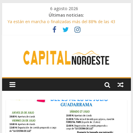
6 agosto 2026
Últimas noticias:
Ya están en marcha o finalizadas más del 88% de las 43
medidas urgentes para reconstruir la Sierra Oeste
Cerca de 33.000 asistentes en los espectáculos de la
programación cultural de Las Rozas
La Comunidad de Madrid entrega cerca de medio millón de
kilos de forraje a las ganaderías afectadas por los incendios
de la Sierra Oeste
Boadilla reforzó sus zonas verdes en 2025 con 1360 nuevos
árboles, más de 6700 arbustos y 42.000 flores
Guadarrama abre matricula 2026-2027 del Aula de
Humanidades