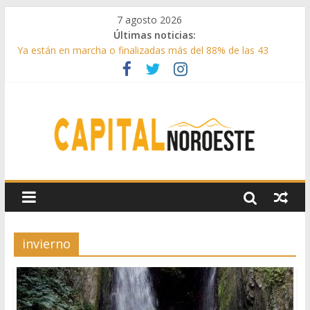
7 agosto 2026
Últimas noticias:
Ya están en marcha o finalizadas más del 88% de las 43
medidas urgentes para reconstruir la Sierra Oeste
Cerca de 33.000 asistentes en los espectáculos de la
programación cultural de Las Rozas
La Comunidad de Madrid entrega cerca de medio millón de
kilos de forraje a las ganaderías afectadas por los incendios
de la Sierra Oeste
Boadilla reforzó sus zonas verdes en 2025 con 1360 nuevos
árboles, más de 6700 arbustos y 42.000 flores
Guadarrama abre matricula 2026-2027 del Aula de
Humanidades
invierno