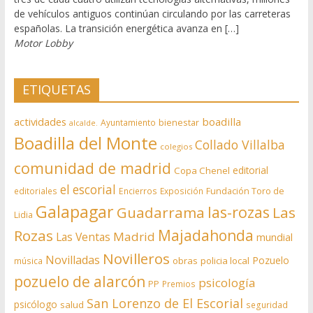
de vehículos antiguos continúan circulando por las carreteras
españolas. La transición energética avanza en […]
Motor Lobby
ETIQUETAS
actividades
boadilla
bienestar
Ayuntamiento
alcalde.
Boadilla del Monte
Collado Villalba
colegios
comunidad de madrid
editorial
Copa Chenel
el escorial
editoriales
Encierros
Exposición
Fundación Toro de
Galapagar
las-rozas
Guadarrama
Las
Lidia
Rozas
Majadahonda
Madrid
Las Ventas
mundial
Novilleros
Novilladas
Pozuelo
obras
policia local
música
pozuelo de alarcón
psicología
PP
Premios
San Lorenzo de El Escorial
psicólogo
salud
seguridad