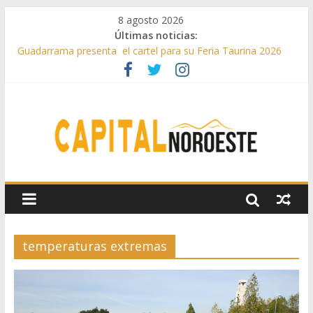
8 agosto 2026
Últimas noticias:
Guadarrama presenta el cartel para su Feria Taurina 2026
Hey Kid e Inazio en ‘La Gran Noche del Indie’ de las fiestas
patronales de Pozuelo
El Festival Escenas de Verano llega al ecuador de su VII
edición con conciertos, cine y artes escénicas
Boadilla destinó más de 11 millones de euros a ayudas y
beneficios fiscales en 2025
Alerta de consumos inusuales de agua potable gracias a la
telelectura de Canal de Isabel II
temperaturas extremas