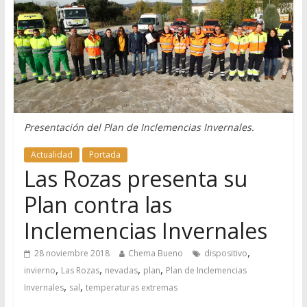
Presentación del Plan de Inclemencias Invernales.
Actualidad
Portada
Las Rozas presenta su
Plan contra las
Inclemencias Invernales
,
28 noviembre 2018
Chema Bueno
dispositivo
,
,
,
,
invierno
Las Rozas
nevadas
plan
Plan de Inclemencias
,
,
Invernales
sal
temperaturas extremas