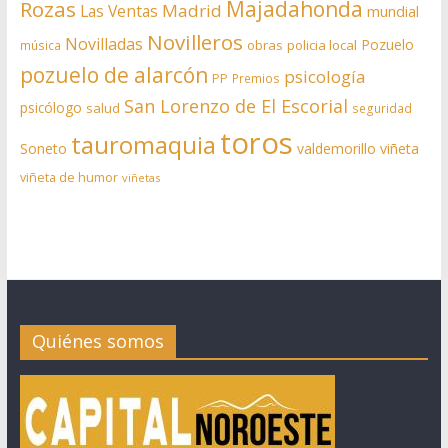
Rozas
Majadahonda
Madrid
Las Ventas
mundial
Novilleros
Novilladas
Pozuelo
obras
policia local
música
pozuelo de alarcón
psicología
PP
Premios
San Lorenzo de El Escorial
psicólogo
salud
seguridad
toros
tauromaquia
Soneto
valdemorillo
viñeta
viñeta de humor
viñetas
Quiénes somos