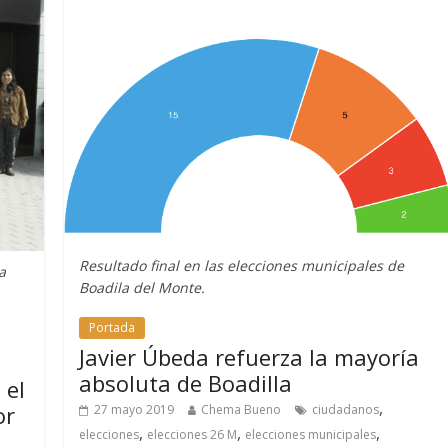
Resultado final en las elecciones municipales de
a
Boadila del Monte.
Portada
Javier Úbeda refuerza la mayoría
absoluta de Boadilla
 el
,
or
27 mayo 2019
Chema Bueno
ciudadanos
,
,
,
elecciones
elecciones 26 M
elecciones municipales