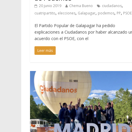
,
20 junio 2019
Chema Bueno
ciudadanos
,
,
,
,
,
cuatripartito
elecciones
Galapagar
podemos
PP
PSOE
El Partido Popular de Galapagar ha pedido
explicaciones a Ciudadanos por haber alcanzado u
acuerdo con el PSOE, con el
Leer más