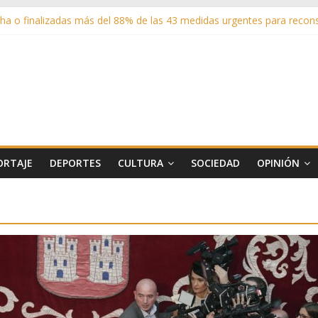
a o finalizadas más del 88% de las 43 medidas urgentes para reconst
sistentes en los espectáculos de la programación cultural de Las Ro
adrid entrega cerca de medio millón de kilos de forraje a las ganade
 sus zonas verdes en 2025 con 1360 nuevos árboles, más de 6700 arbu
 matricula 2026-2027 del Aula de Humanidades
ORTAJE
DEPORTES
CULTURA
SOCIEDAD
OPINIÓN