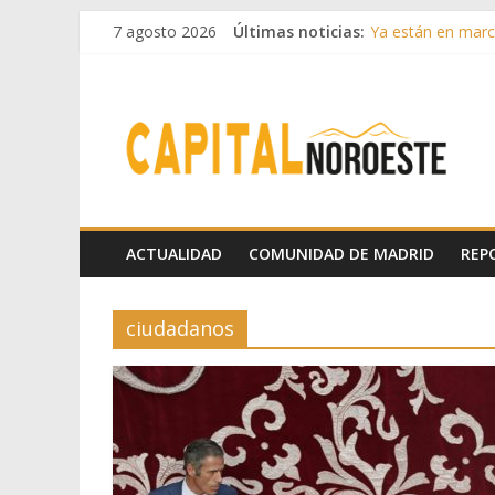
7 agosto 2026
Últimas noticias:
Ya están en march
Cerca de 33.000 a
La Comunidad de M
Boadilla reforzó
Guadarrama abre
ACTUALIDAD
COMUNIDAD DE MADRID
REP
ciudadanos