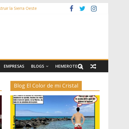
ruir la Sierra Oeste
zas
rías afectadas por los incendios de la Sierra Oeste
stos y 42.000 flores
EMPRESAS
BLOGS
HEMEROTECA
Blog El Color de mi Cristal