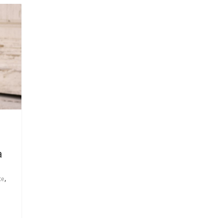
a
,
te