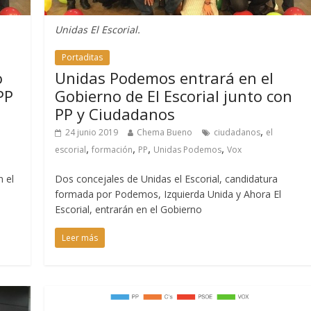
Unidas El Escorial.
Portaditas
o
Unidas Podemos entrará en el
PP
Gobierno de El Escorial junto con
PP y Ciudadanos
,
24 junio 2019
Chema Bueno
ciudadanos
el
,
,
,
,
escorial
formación
PP
Unidas Podemos
Vox
n el
Dos concejales de Unidas el Escorial, candidatura
formada por Podemos, Izquierda Unida y Ahora El
Escorial, entrarán en el Gobierno
Leer más